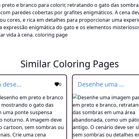
Similar Coloring Pages
Faça um desenho em preto e branco para colorir, mostrando o gato das sombras em uma ponte suspensa sobre um rio noturno. A imagem deve ser em estilo cartoon, sem sombras ou cores adicionais. Crie uma cena cativante, enfatizando o mistério do gato enquanto caminha sobre a ponte, com reflexos na água calma abaixo. Deixe espaço para os leitores explorarem sua criatividade ao colorir à mão e dar vida ao cenário noturno e à aura mágica do gato das sombras.
Desenhe uma imagem para colorir em preto e branco, retratando o gato das sombras em uma área abandonada, como um pátio ou jardim antigo. O cenário deve ser simples e sem sombras ou detalhes em cores. Crie uma atmosfera enigmática em estilo cartoon, destacando os detalhes exuberantes da pelagem do gato e da vegetação que cresceu descontroladamente. Deixe espaço para os leitores adultos explorarem sua criatividade ao colorir à mão e trazer vida à cena sombria e cheia de mistério.
0