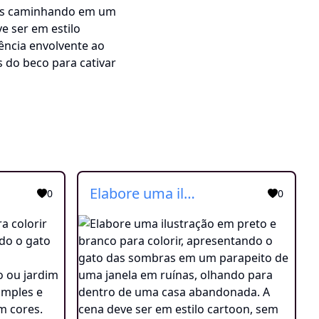
Elabore uma ilustração em preto e branco para colorir, apresentando o gato das sombras em um parapeito de uma janela em ruínas, olhando para dentro de uma casa abandonada. A cena deve ser em estilo cartoon, sem sombras ou detalhes em cores. Crie uma atmosfera intrigante, realçando os olhos brilhantes e a postura confiante do gato, enquanto a luz da lua ilumina a cena. Deixe espaço para os leitores exercitarem sua criatividade ao colorir à mão, trazendo vida ao enredo e adicionando detalhes à cena misteriosa e cheia de enigmas.
0
0