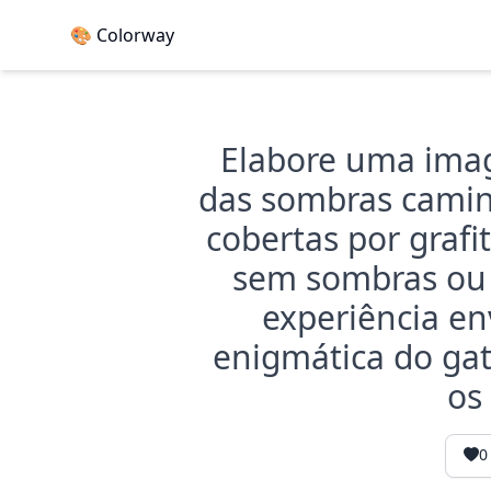
🎨 Colorway
Elabore uma image
das sombras camin
cobertas por grafi
sem sombras ou 
experiência en
enigmática do gat
os
0