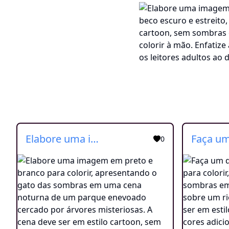
Elabore uma imagem em preto e branco para colorir, apresentando o gato das sombras em uma cena noturna de um parque enevoado cercado por árvores misteriosas. A cena deve ser em estilo cartoon, sem sombras ou cores adicionais. Crie uma atmosfera intrigante, com ênfase na postura confiante do gato enquanto explora o parque. Deixe espaço para os leitores expressarem sua criatividade ao colorir à mão, adicionando vida ao gato e aos elementos do parque enigmático, proporcionando uma experiência artística e envolvente
0