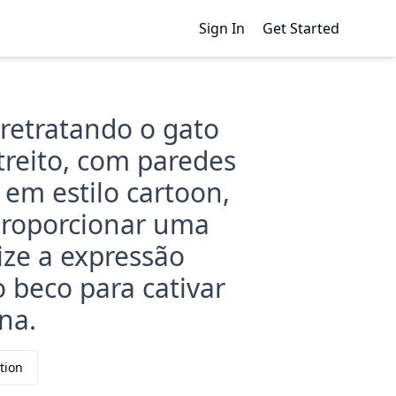
Sign In
Get Started
 retratando o gato
reito, com paredes
 em estilo cartoon,
proporcionar uma
ize a expressão
 beco para cativar
na.
tion