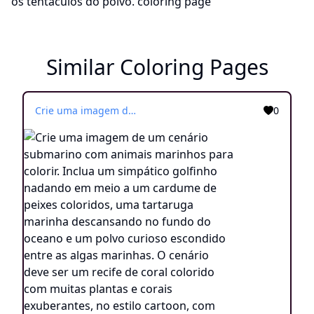
Similar Coloring Pages
Crie uma imagem de um cenário submarino com animais marinhos para colorir. Inclua um simpático golfinho nadando em meio a um cardume de peixes coloridos, uma tartaruga marinha descansando no fundo do oceano e um polvo curioso escondido entre as algas marinhas. O cenário deve ser um recife de coral colorido com muitas plantas e corais exuberantes, no estilo cartoon, com cores vivas e chamativas. Adicione algumas estrelas-do-mar no fundo do oceano e um peixe-palhaço brincando entre os tentáculos do polvo.
0