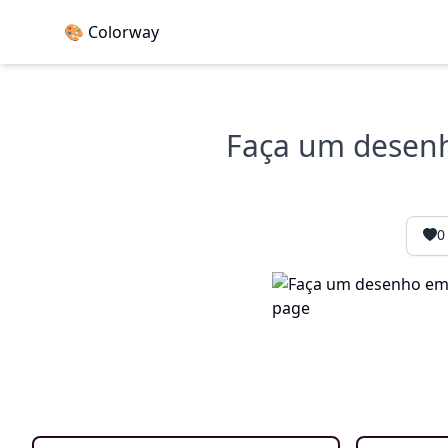
🎨 Colorway
Faça um desenh
0