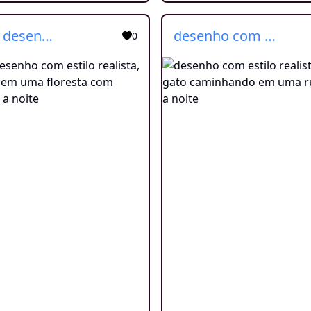
Crie um desenho com estilo realista, de um gato em uma floresta com arvore altas a noite
desenho com estilo realista de um gato caminhando em uma rua sombria a noite
0